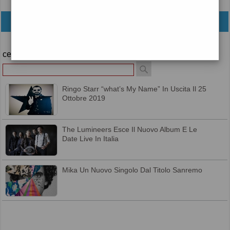
archivio
cerca
Ringo Starr “what’s My Name” In Uscita Il 25
Ottobre 2019
The Lumineers Esce Il Nuovo Album E Le
Date Live In Italia
Mika Un Nuovo Singolo Dal Titolo Sanremo