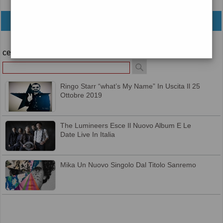
archivio
cerca
Ringo Starr “what’s My Name” In Uscita Il 25
Ottobre 2019
The Lumineers Esce Il Nuovo Album E Le
Date Live In Italia
Mika Un Nuovo Singolo Dal Titolo Sanremo