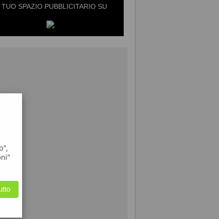
L TUO SPAZIO PUBBLICITARIO SU
o",
oni"
utto