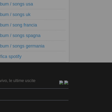
lbum / songs usa
lbum / songs uk
lbum / song francia
lbum / songs spagna
lbum / songs germania
fica spotify
vivo, le ultime uscite