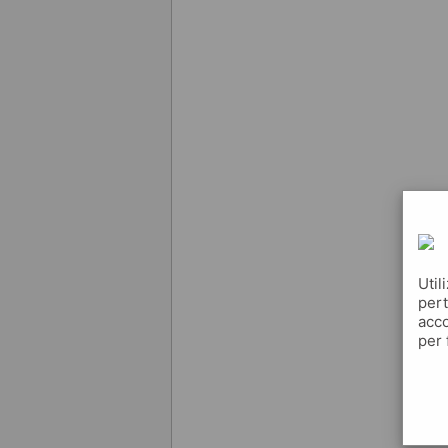
Util
pert
acco
per 