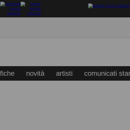
ifiche
novità
artisti
comunicati st