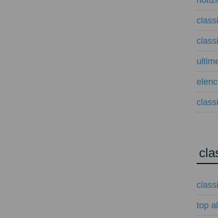
notiz
class
class
ultim
elenco
classi
cla
class
top a