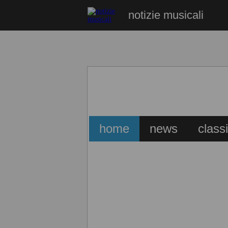
notizie musicali
home
news
class