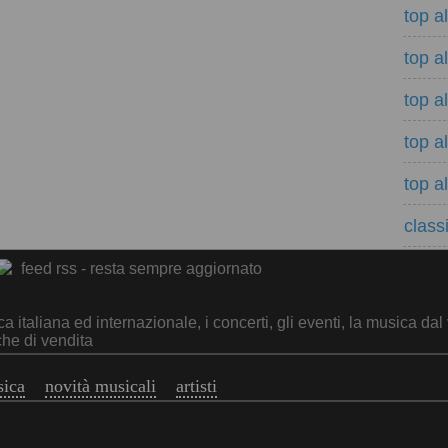
top a
top a
top a
top a
top a
classi
feed rss - resta sempre aggiornato
italiana ed internazionale, i concerti, gli eventi, la musica dal 
che di vendita
sica
novità musicali
artisti