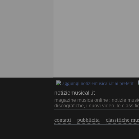
aggiungi notiziemusicali.it ai preferiti
notiziemusicali.it
magazine musica online : notizie musica 
discografiche, i nuovi video, le classifi
contatti
pubblicita
classifiche mu