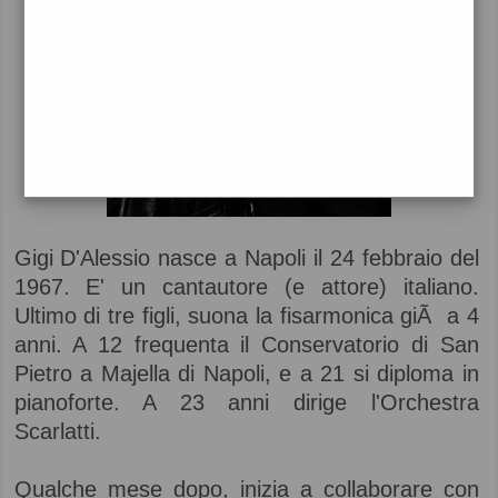
Gigi D'Alessio nasce a Napoli il 24 febbraio del
1967. E' un cantautore (e attore) italiano.
Ultimo di tre figli, suona la fisarmonica giÃ a 4
anni. A 12 frequenta il Conservatorio di San
Pietro a Majella di Napoli, e a 21 si diploma in
pianoforte. A 23 anni dirige l'Orchestra
Scarlatti.
Qualche mese dopo, inizia a collaborare con