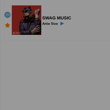
20
SWAG MUSIC
▶
Artie 5ive