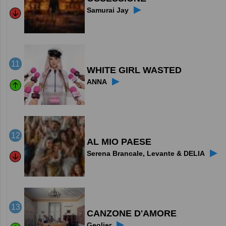
▶
Samurai Jay
11
WHITE GIRL WASTED
▶
ANNA
12
AL MIO PAESE
▶
Serena Brancale, Levante & DELIA
13
CANZONE D'AMORE
▶
Geolier