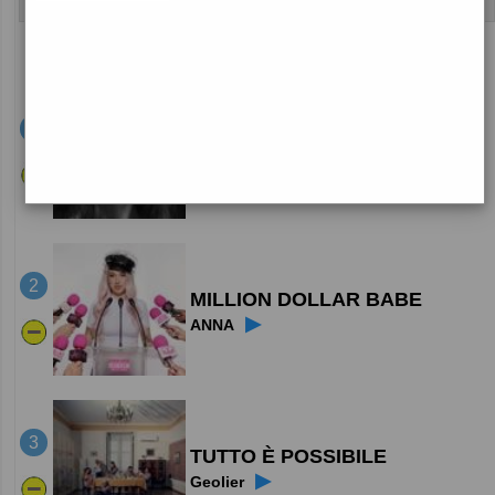
posizioni in classifica ▼
1
PETAL
▶
Ariana Grande
2
MILLION DOLLAR BABE
▶
ANNA
3
TUTTO È POSSIBILE
▶
Geolier