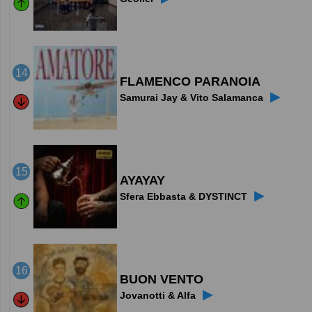
14
FLAMENCO PARANOIA
▶
Samurai Jay & Vito Salamanca
15
AYAYAY
▶
Sfera Ebbasta & DYSTINCT
16
BUON VENTO
▶
Jovanotti & Alfa