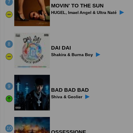
7
MOVIN' TO THE SUN
▶
HUGEL, Imael Angel & Ultra Naté
8
DAI DAI
▶
Shakira & Burna Boy
9
BAD BAD BAD
▶
Shiva & Geolier
10
OSSESSIONE