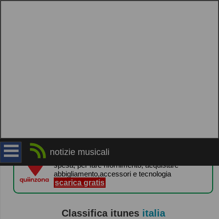
quiinzona ti premia quando la usi
notizie musicali
guadagna punti e ricevi gratis le gift card per la
spesa, per fare rifornimento, acquistare
abbigliamento,accessori e tecnologia
scarica gratis
Classifica itunes
italia