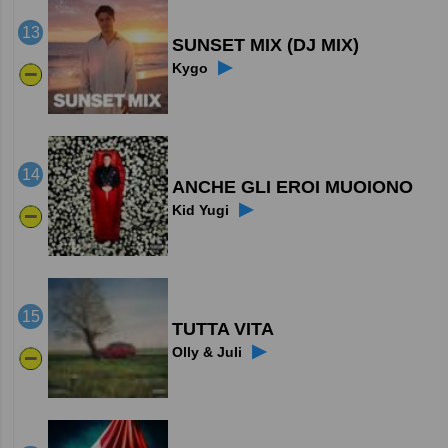
13
SUNSET MIX (DJ MIX)
▶
Kygo
14
ANCHE GLI EROI MUOIONO
▶
Kid Yugi
15
TUTTA VITA
▶
Olly & Juli