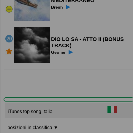
MEDITERRANEO
▶
Bresh
DIO LO SA - ATTO II (BONUS
20
TRACK)
▶
Geolier
iTunes top song italia
posizioni in classifica ▼