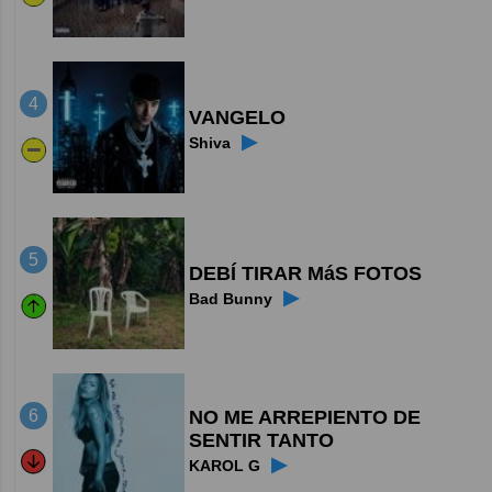
4
VANGELO
▶
Shiva
5
DEBÍ TIRAR MáS FOTOS
▶
Bad Bunny
NO ME ARREPIENTO DE
6
SENTIR TANTO
▶
KAROL G