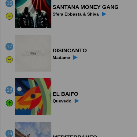
16
SANTANA MONEY GANG
▶
Sfera Ebbasta & Shiva
17
DISINCANTO
▶
Madame
18
EL BAIFO
▶
Quevedo
19