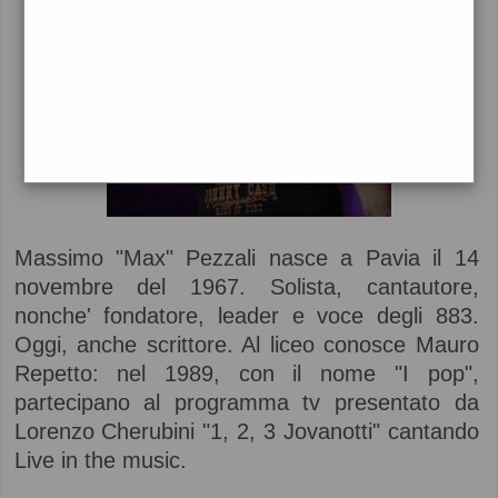
Massimo "Max" Pezzali nasce a Pavia il 14
novembre del 1967. Solista, cantautore,
nonche' fondatore, leader e voce degli 883.
Oggi, anche scrittore. Al liceo conosce Mauro
Repetto: nel 1989, con il nome "I pop",
partecipano al programma tv presentato da
Lorenzo Cherubini "1, 2, 3 Jovanotti" cantando
Live in the music.