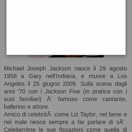
Michael Joseph Jackson nasce il 29 agosto
1958 a Gary nell'Indiana, e muore a Los
Angeles il 25 giugno 2009. Sulla scena dagli
anni '70 con i Jackson Five (in pratica con i
suoi familiari) Ã¨ famoso come cantante,
ballerino e attore.
Amico di celebritÃ come Liz Taylor, nel bene e
nel male riesce sempre a far parlare di sÃ¨.
Celeberrime le sue fissazioni come quella di