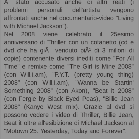
Ã¨ stato accusato anche di altri reati (i
problemi personali dell'artista vengono
affrontati anche nel documentario-video "Living
with Michael Jackson").
Nel 2008 viene celebrato il 25esimo
anniversario di Thriller con un cofanetto (cd e
dvd che ha giÃ venduto piÃ¹ di 3 milioni di
copie) contenente diversi inediti come "For All
Time" e remixe come "The Girl is Mine 2008"
(con Will.i.am), "P.Y.T. (pretty young thing)
2008" (con Will.i.am), "Wanna be Startin'
Something 2008" (con Akon), "Beat it 2008"
(con Fergie by Black Eyed Peas), "Billie Jean
2008" (Kanye West mix). Grazie al dvd si
possono vedere i video di Thriller, Billie Jean,
Beat it oltre all'esibizione di Michael Jackson al
"Motown 25: Yesterday, Today and Forever".