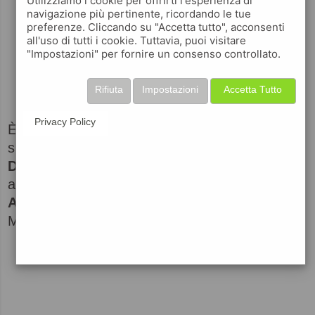
Utilizziamo i cookie per offrirti l'esperienza di
navigazione più pertinente, ricordando le tue
preferenze. Cliccando su "Accetta tutto", acconsenti
all'uso di tutti i cookie. Tuttavia, puoi visitare
"Impostazioni" per fornire un consenso controllato.
Rifiuta
Impostazioni
Accetta Tutto
Privacy Policy
È disponibile da oggi,
venerdì 22 settembre
,
su YouTube il
videoclip ufficiale
di
DURARE /
DURAR
, il nuovo singolo di
Laura Pausini
, che
anticipa l’album di inediti
ANIME PARALLELE /
ALMAS PARALELAS
in uscita per Warner
Music il
27 ottobre.