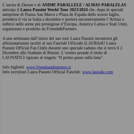
L’uscita di
Durare
e di
ANIME PARALLELE / ALMAS PARALELAS
anticipa il
Laura Pausini World Tour
2023/2024
che, dopo le speciali
anteprime di Piazza San Marco e Plaza de España dello scorso luglio,
prenderà il via in Italia a dicembre e porterà successivamente l’Artista a
esibirsi nelle arene più prestigiose d’Europa, America Latina e Stati Uniti,
organizzato e prodotto da Friends&Partners.
A una settimana dall’inizio del suo tour Laura Pausini incontrerà gli
affezionatissimi iscritti al suo Fanclub Ufficiale (LAURA4U Laura
Pausini Official Fan Club) durante uno speciale raduno che si terrà il 2
Dicembre allo Stadium di Rimini. L’evento prende il titolo di
LAUNATICI ispirato al singolo “Il primo passo sulla luna”.
Info biglietti:
www.friendsandpartners.it
Info iscrizioni Laura Pausini Official Fanclub:
www.laura4u.com