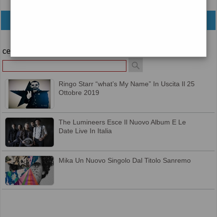
archivio
cerca
Ringo Starr “what’s My Name” In Uscita Il 25
Ottobre 2019
The Lumineers Esce Il Nuovo Album E Le
Date Live In Italia
Mika Un Nuovo Singolo Dal Titolo Sanremo