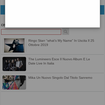
archivio
cerca
Ringo Starr “what’s My Name” In Uscita Il 25
Ottobre 2019
The Lumineers Esce Il Nuovo Album E Le
Date Live In Italia
Mika Un Nuovo Singolo Dal Titolo Sanremo