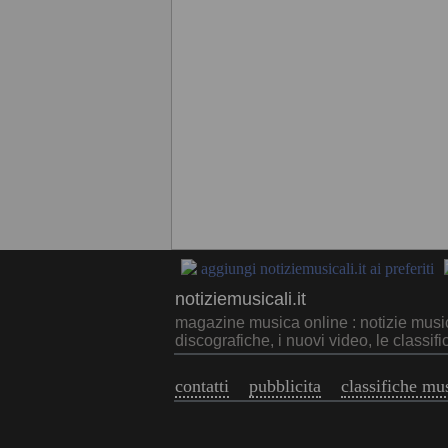
aggiungi notiziemusicali.it ai preferiti
notiziemusicali.it
magazine musica online : notizie musica 
discografiche, i nuovi video, le classifi
contatti
pubblicita
classifiche mu