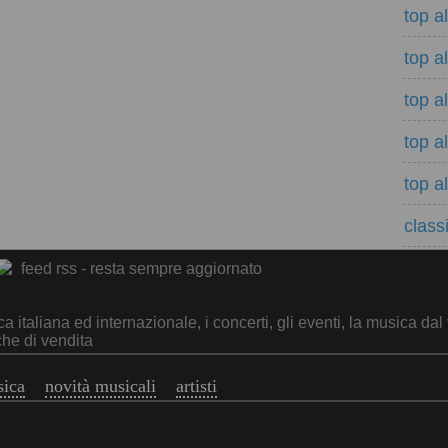
top a
top a
top a
top a
top a
classi
feed rss - resta sempre aggiornato
italiana ed internazionale, i concerti, gli eventi, la musica dal 
che di vendita
sica
novità musicali
artisti