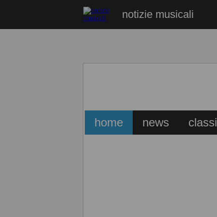
notizie musicali
home
news
class