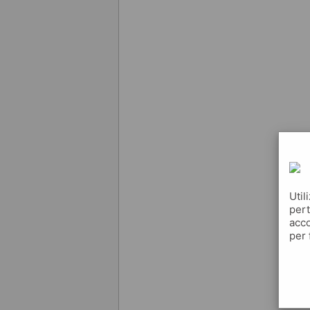
Util
pert
acco
per 