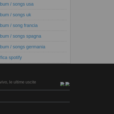
lbum / songs usa
lbum / songs uk
lbum / song francia
lbum / songs spagna
lbum / songs germania
fica spotify
vivo, le ultime uscite