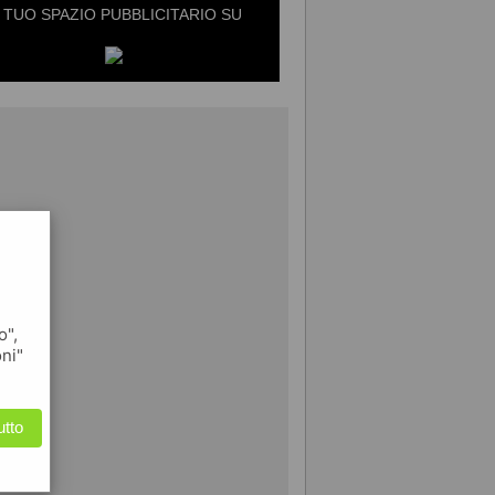
L TUO SPAZIO PUBBLICITARIO SU
o",
oni"
utto