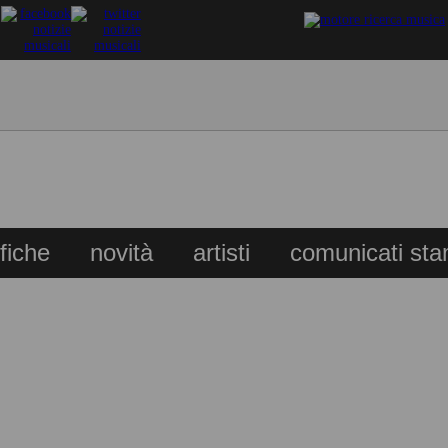
ifiche
novità
artisti
comunicati st