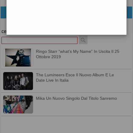
archivio
cerca
Ringo Starr “what’s My Name” In Uscita Il 25
Ottobre 2019
The Lumineers Esce Il Nuovo Album E Le
Date Live In Italia
Mika Un Nuovo Singolo Dal Titolo Sanremo