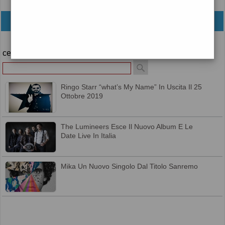
archivio
cerca
Ringo Starr “what’s My Name” In Uscita Il 25
Ottobre 2019
The Lumineers Esce Il Nuovo Album E Le
Date Live In Italia
Mika Un Nuovo Singolo Dal Titolo Sanremo