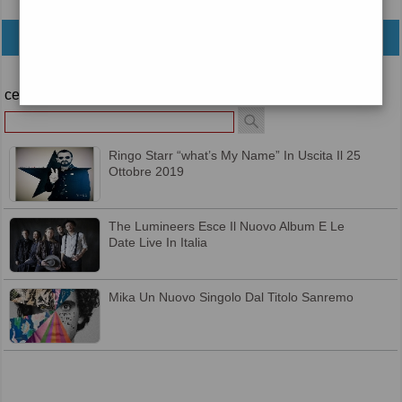
archivio
cerca
Ringo Starr “what’s My Name” In Uscita Il 25
Ottobre 2019
The Lumineers Esce Il Nuovo Album E Le
Date Live In Italia
Mika Un Nuovo Singolo Dal Titolo Sanremo