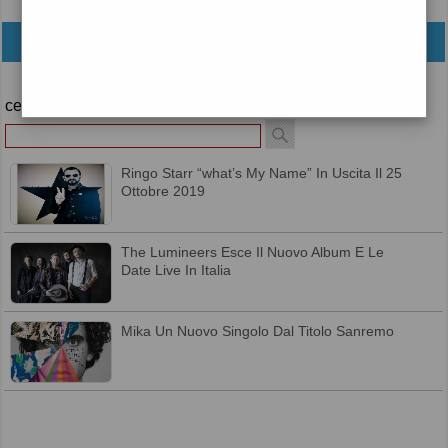
archivio
cerca
Ringo Starr “what’s My Name” In Uscita Il 25
Ottobre 2019
The Lumineers Esce Il Nuovo Album E Le
Date Live In Italia
Mika Un Nuovo Singolo Dal Titolo Sanremo