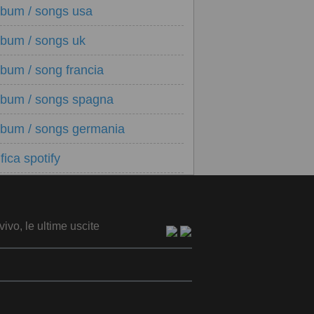
lbum / songs usa
lbum / songs uk
lbum / song francia
lbum / songs spagna
lbum / songs germania
fica spotify
vivo, le ultime uscite