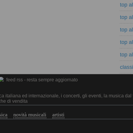
top a
top a
top a
top a
top a
classi
feed rss - resta sempre aggiornato
italiana ed internazionale, i concerti, gli eventi, la musica dal 
che di vendita
sica
novità musicali
artisti