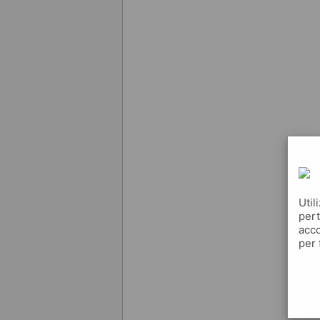
Util
pert
acco
per 