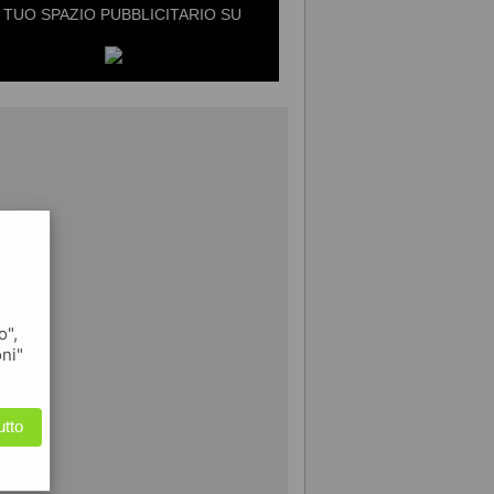
L TUO SPAZIO PUBBLICITARIO SU
o",
oni"
utto