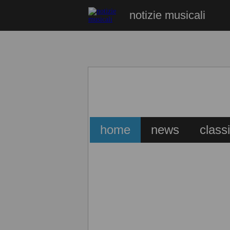
notizie musicali
home
news
class