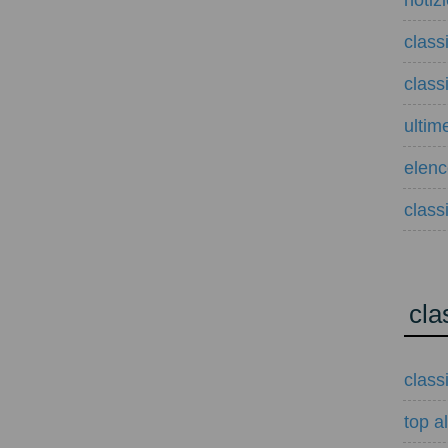
notiz
class
class
ultim
elenco
classi
cla
class
top a