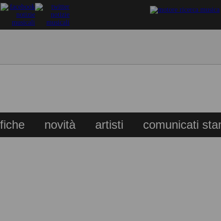
ifiche
novità
artisti
comunicati st