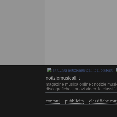
aggiungi notiziemusicali.it ai preferiti
notiziemusicali.it
magazine musica online : notizie musica 
discografiche, i nuovi video, le classifi
contatti
pubblicita
classifiche mu