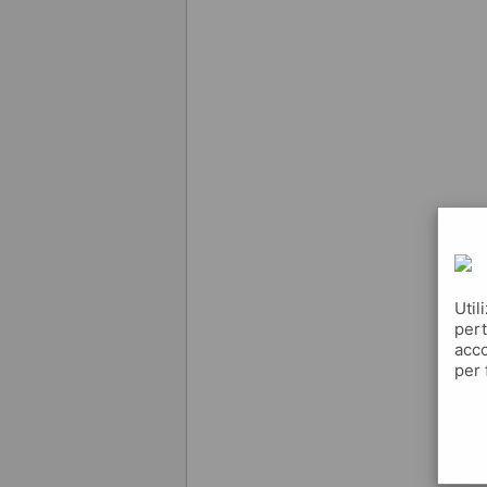
Util
pert
acco
per 