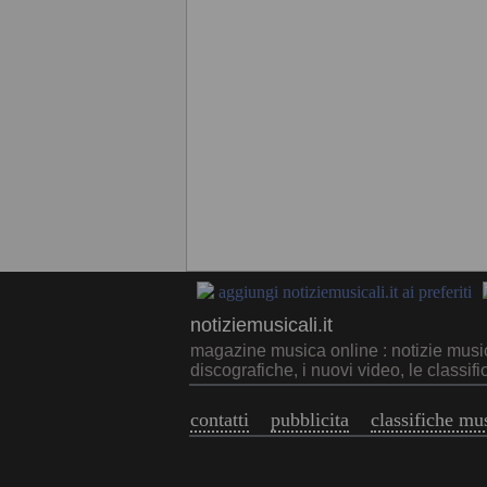
aggiungi notiziemusicali.it ai preferiti
notiziemusicali.it
magazine musica online : notizie musica 
discografiche, i nuovi video, le classifi
contatti
pubblicita
classifiche mu