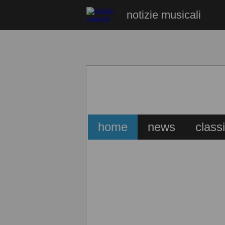
notizie musicali
home
news
class