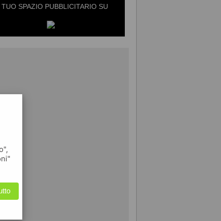
L TUO SPAZIO PUBBLICITARIO SU
o",
oni"
utto