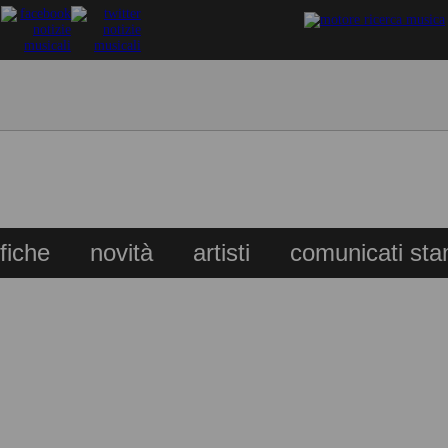
ifiche
novità
artisti
comunicati st