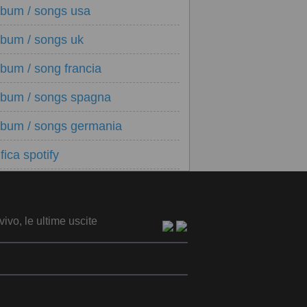
lbum / songs usa
lbum / songs uk
lbum / song francia
lbum / songs spagna
lbum / songs germania
fica spotify
vivo, le ultime uscite