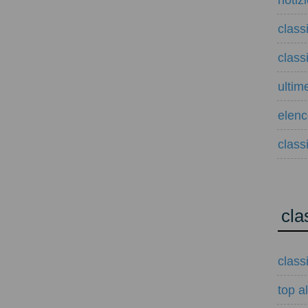
notiz
class
class
ultim
elenco
classi
cla
class
top a