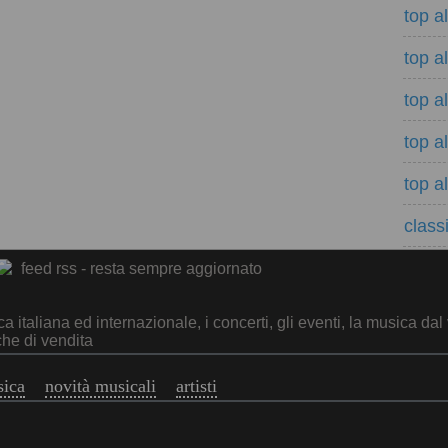
top a
top a
top a
top a
top a
classi
feed rss - resta sempre aggiornato
italiana ed internazionale, i concerti, gli eventi, la musica dal 
che di vendita
sica
novità musicali
artisti