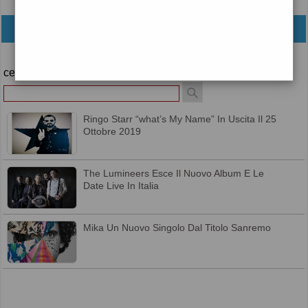
archivio
cerca
Ringo Starr “what’s My Name” In Uscita Il 25
Ottobre 2019
The Lumineers Esce Il Nuovo Album E Le
Date Live In Italia
Mika Un Nuovo Singolo Dal Titolo Sanremo