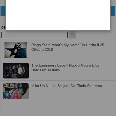
archivio
cerca
Ringo Starr “what’s My Name” In Uscita Il 25
Ottobre 2019
The Lumineers Esce Il Nuovo Album E Le
Date Live In Italia
Mika Un Nuovo Singolo Dal Titolo Sanremo