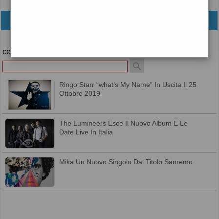
archivio
cerca
Ringo Starr “what’s My Name” In Uscita Il 25
Ottobre 2019
The Lumineers Esce Il Nuovo Album E Le
Date Live In Italia
Mika Un Nuovo Singolo Dal Titolo Sanremo