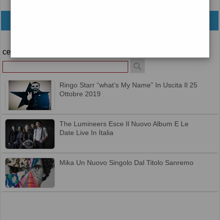
archivio
cerca
Ringo Starr “what’s My Name” In Uscita Il 25
Ottobre 2019
The Lumineers Esce Il Nuovo Album E Le
Date Live In Italia
Mika Un Nuovo Singolo Dal Titolo Sanremo