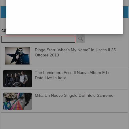
archivio
cerca
Ringo Starr “what’s My Name” In Uscita Il 25
Ottobre 2019
The Lumineers Esce Il Nuovo Album E Le
Date Live In Italia
Mika Un Nuovo Singolo Dal Titolo Sanremo