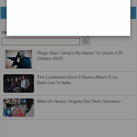
archivio
cerca
Ringo Starr “what’s My Name” In Uscita Il 25
Ottobre 2019
The Lumineers Esce Il Nuovo Album E Le
Date Live In Italia
Mika Un Nuovo Singolo Dal Titolo Sanremo